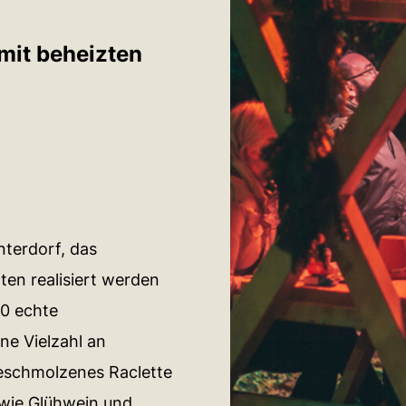
mit beheizten
nterdorf, das
en realisiert werden
00 echte
ne Vielzahl an
 geschmolzenes Raclette
owie Glühwein und